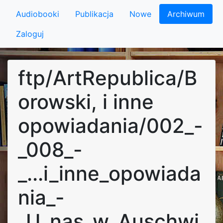
Audiobooki
Publikacja
Nowe
Archiwum
Zaloguj
ftp/ArtRepublica/B
orowski, i inne
opowiadania/002_-
_008_-
_...i_inne_opowiada
nia_-
_U_nas_w_Auschwi