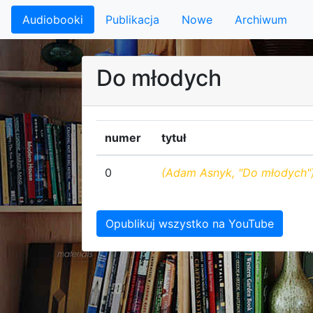
Audiobooki
Publikacja
Nowe
Archiwum
Do młodych
numer
tytuł
0
(Adam Asnyk, "Do młodych"
Opublikuj wszystko na YouTube