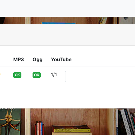
MP3
Ogg
YouTube
)
1/1
OK
OK