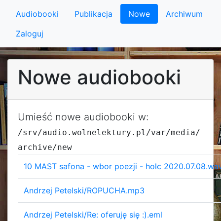
Audiobooki
Publikacja
Nowe
Archiwum
Zaloguj
Nowe audiobooki
Umieść nowe audiobooki w:
/srv/audio.wolnelektury.pl/var/media/
archive/new
10 MAST safona - wbor poezji - holc 2020.07.08.wa
Andrzej Petelski/ROPUCHA.mp3
Andrzej Petelski/Re: oferuję się :).eml