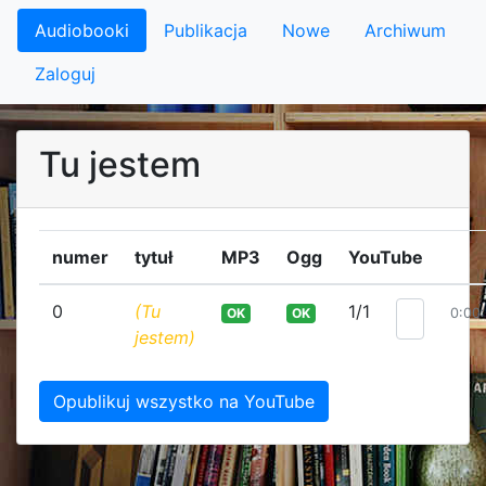
Audiobooki
Publikacja
Nowe
Archiwum
Zaloguj
Tu jestem
numer
tytuł
MP3
Ogg
YouTube
0
(Tu
1/1
OK
OK
0:00
jestem)
Opublikuj wszystko na YouTube