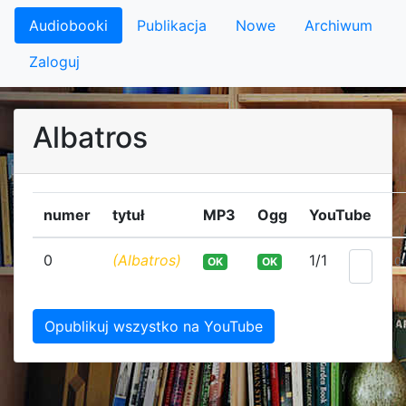
Audiobooki
Publikacja
Nowe
Archiwum
Zaloguj
Albatros
numer
tytuł
MP3
Ogg
YouTube
0
(Albatros)
1/1
OK
OK
0:
Opublikuj wszystko na YouTube