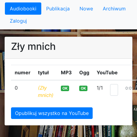
Audiobooki
Publikacja
Nowe
Archiwum
Zaloguj
Zły mnich
numer
tytuł
MP3
Ogg
YouTube
0
(Zły
1/1
OK
OK
0:01:2
mnich)
Opublikuj wszystko na YouTube