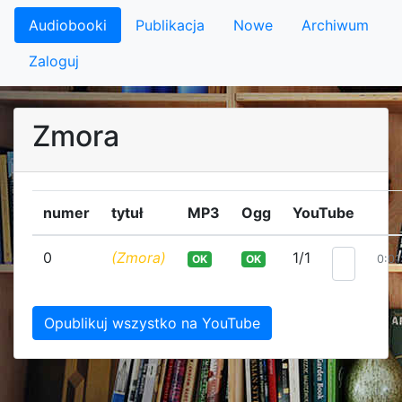
Audiobooki
Publikacja
Nowe
Archiwum
Zaloguj
Zmora
numer
tytuł
MP3
Ogg
YouTube
0
(Zmora)
1/1
OK
OK
0:01
Opublikuj wszystko na YouTube