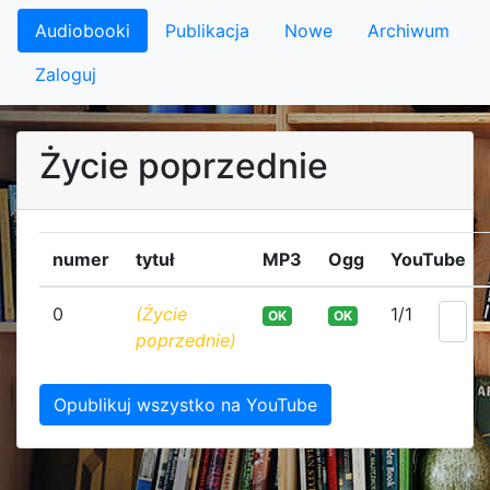
Audiobooki
Publikacja
Nowe
Archiwum
Zaloguj
Życie poprzednie
numer
tytuł
MP3
Ogg
YouTube
0
(Życie
1/1
OK
OK
poprzednie)
Opublikuj wszystko na YouTube