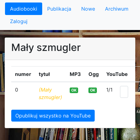
Audiobooki
Publikacja
Nowe
Archiwum
Zaloguj
Mały szmugler
numer
tytuł
MP3
Ogg
YouTube
0
(Mały
1/1
OK
OK
0:
szmugler)
Opublikuj wszystko na YouTube