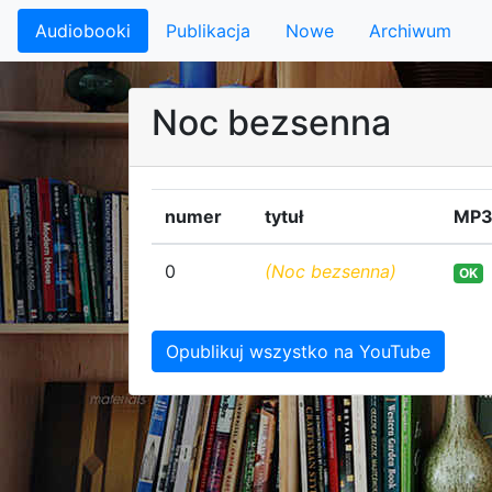
Audiobooki
Publikacja
Nowe
Archiwum
Noc bezsenna
numer
tytuł
MP
0
(Noc bezsenna)
OK
Opublikuj wszystko na YouTube