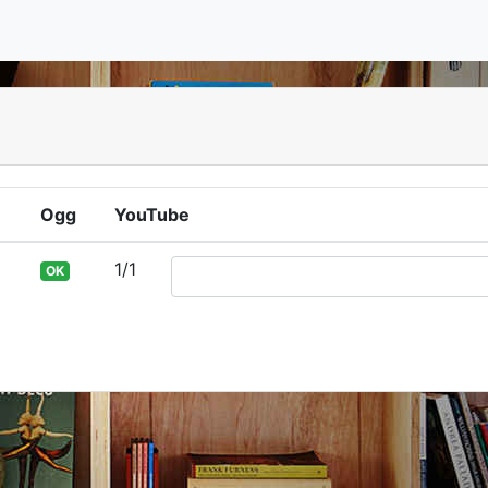
3
Ogg
YouTube
1/1
OK