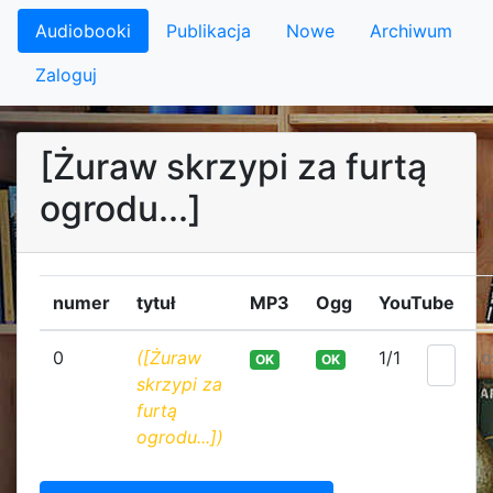
Audiobooki
Publikacja
Nowe
Archiwum
Zaloguj
[Żuraw skrzypi za furtą
ogrodu...]
numer
tytuł
MP3
Ogg
YouTube
0
([Żuraw
1/1
OK
OK
0
skrzypi za
furtą
ogrodu...])