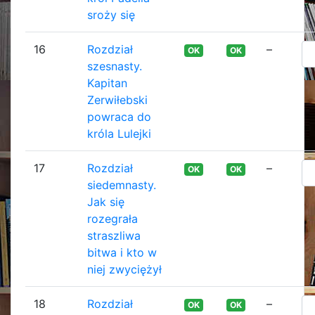
sroży się
16
Rozdział
–
OK
OK
szesnasty.
Kapitan
Zerwiłebski
powraca do
króla Lulejki
17
Rozdział
–
OK
OK
siedemnasty.
Jak się
rozegrała
straszliwa
bitwa i kto w
niej zwyciężył
18
Rozdział
–
OK
OK