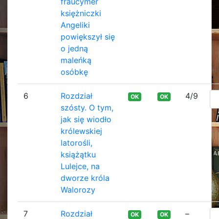
fraucymer
księżniczki
Angeliki
powiększył się
o jedną
maleńką
osóbkę
6
Rozdział
4/9
OK
OK
szósty. O tym,
jak się wiodło
królewskiej
latorośli,
książątku
Lulejce, na
dworze króla
Walorozy
7
Rozdział
–
OK
OK