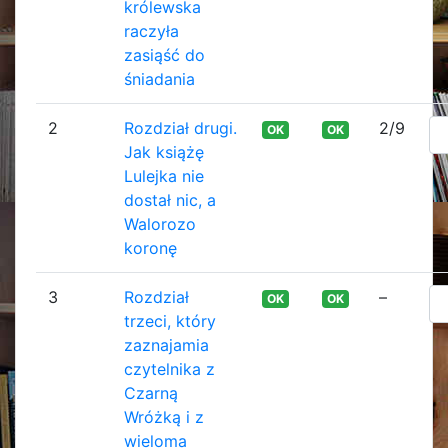
królewska
raczyła
zasiąść do
śniadania
2
Rozdział drugi.
2/9
OK
OK
Jak książę
Lulejka nie
dostał nic, a
Walorozo
koronę
3
Rozdział
–
OK
OK
trzeci, który
zaznajamia
czytelnika z
Czarną
Wróżką i z
wieloma