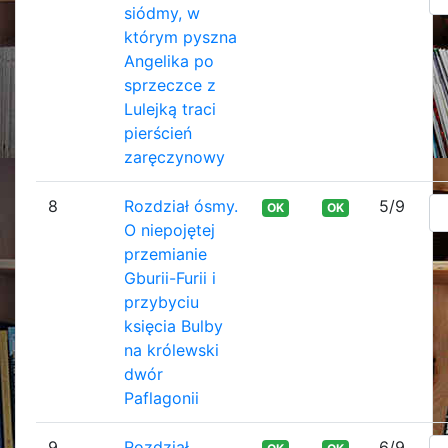
siódmy, w
którym pyszna
Angelika po
sprzeczce z
Lulejką traci
pierścień
zaręczynowy
8
Rozdział ósmy.
5/9
OK
OK
O niepojętej
przemianie
Gburii-Furii i
przybyciu
księcia Bulby
na królewski
dwór
Paflagonii
9
Rozdział
6/9