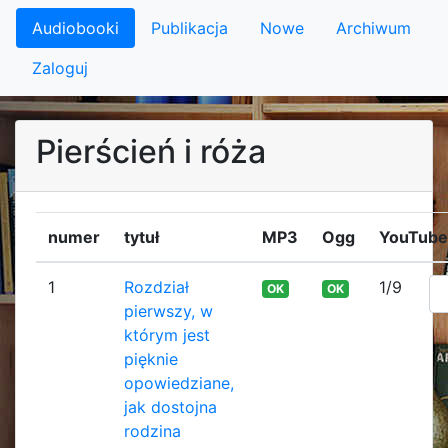
Audiobooki
Publikacja
Nowe
Archiwum
Zaloguj
Pierścień i róża
numer
tytuł
MP3
Ogg
YouTube
1
Rozdział
1/9
OK
OK
pierwszy, w
którym jest
pięknie
opowiedziane,
jak dostojna
rodzina