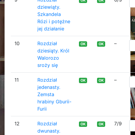
OK
OK
dziewiąty.
Szkandela
Rózi i potężne
jej działanie
10
Rozdział
–
OK
OK
dziesiąty. Król
Walorozo
sroży się
11
Rozdział
–
OK
OK
jedenasty.
Zemsta
hrabiny Gburii-
Furii
12
Rozdział
7/9
OK
OK
dwunasty.