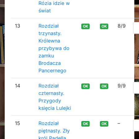
Rózia idzie w
świat
13
Rozdział
8/9
OK
OK
trzynasty.
Królewna
przybywa do
zamku
Brodacza
Pancernego
14
Rozdział
9/9
OK
OK
czternasty.
Przygody
księcia Lulejki
15
Rozdział
–
OK
OK
piętnasty. Zły
król Padella