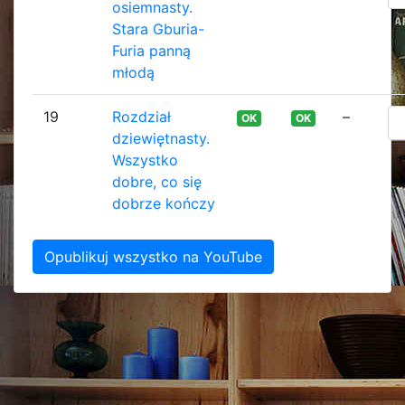
osiemnasty.
Stara Gburia-
Furia panną
młodą
19
Rozdział
–
OK
OK
dziewiętnasty.
Wszystko
dobre, co się
dobrze kończy
Opublikuj wszystko na YouTube