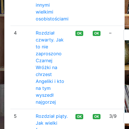
innymi
wielkimi
osobistościami
4
Rozdział
–
OK
OK
czwarty. Jak
to nie
zaproszono
Czarnej
Wróżki na
chrzest
Angeliki i kto
na tym
wyszedł
najgorzej
5
Rozdział piąty.
3/9
OK
OK
Jak wielki