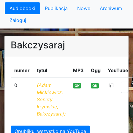
Audiobooki
Publikacja
Nowe
Archiwum
Zaloguj
Bakczysaraj
numer
tytuł
MP3
Ogg
YouTube
0
(Adam
1/1
OK
OK
Mickiewicz,
Sonety
krymskie,
Bakczysaraj)
Opublikuj wszystko na YouTube