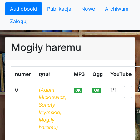
Audiobooki
Publikacja
Nowe
Archiwum
Zaloguj
Mogiły haremu
numer
tytuł
MP3
Ogg
YouTube
0
(Adam
1/1
OK
OK
Mickiewicz,
Sonety
krymskie,
Mogiły
haremu)