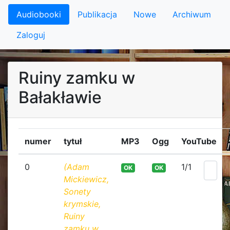
Audiobooki
Publikacja
Nowe
Archiwum
Zaloguj
Ruiny zamku w
Bałakławie
numer
tytuł
MP3
Ogg
YouTube
0
(Adam
1/1
OK
OK
Mickiewicz,
Sonety
krymskie,
Ruiny
zamku w